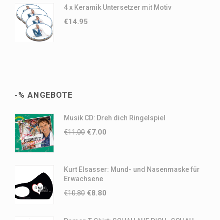
4 x Keramik Untersetzer mit Motiv
€
14.95
-% ANGEBOTE
Musik CD: Dreh dich Ringelspiel
€
11.00
€
7.00
Kurt Elsasser: Mund- und Nasenmaske für
Erwachsene
€
10.80
€
8.80