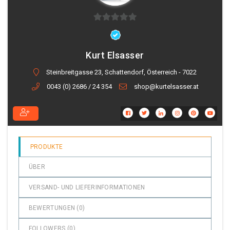
0
von
5
Kurt Elsasser
Steinbreitgasse 23, Schattendorf, Österreich - 7022
0043 (0) 2686 / 24 354
shop@kurtelsasser.at
PRODUKTE
ÜBER
VERSAND- UND LIEFERINFORMATIONEN
BEWERTUNGEN (
0
)
FOLLOWERS (
0
)