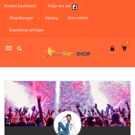
Kunden Dashboard
Folge uns auf
Shop Manager
Katalog
Wunschliste
Bestellung verfolgen
0
Mobile
navigation
Skip to content