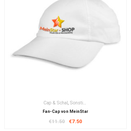
Cap & Schal
,
Sonstige Fanartikel
,
Textilien
Fan-Cap von MeinStar
€
11.50
€
7.50