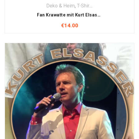
Deko & Heim
,
T-Shirt
,
Textilien
Fan Krawatte mit Kurt Elsasser Motiv
€
14.00