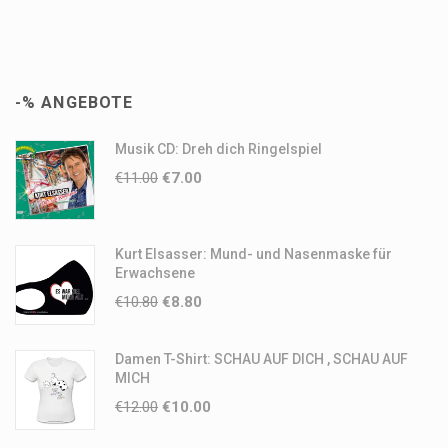
-% ANGEBOTE
Musik CD: Dreh dich Ringelspiel
€
11.00
€
7.00
Kurt Elsasser: Mund- und Nasenmaske für
Erwachsene
€
10.80
€
8.80
Damen T-Shirt: SCHAU AUF DICH , SCHAU AUF
MICH
€
12.00
€
10.00