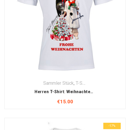
Sammler Stück
,
T-Shirt
,
Textilien
Herren T-Shirt: Weihnachten mit Jennifer & Kurt Elsasser Motiv (Handsigniert)
€
15.00
-17%