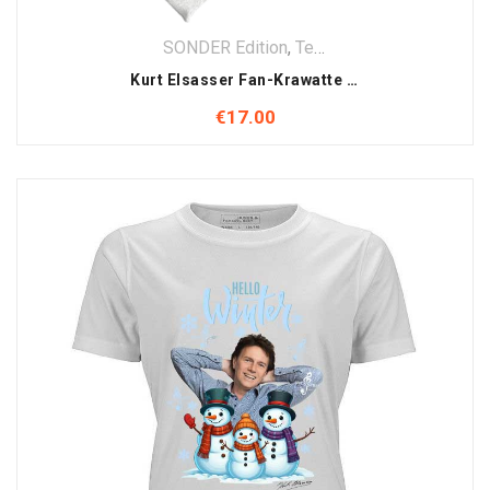
SONDER Edition
,
Textilien
Kurt Elsasser Fan-Krawatte in Rot– Stilvoll wie der Star selbst!
€
17.00