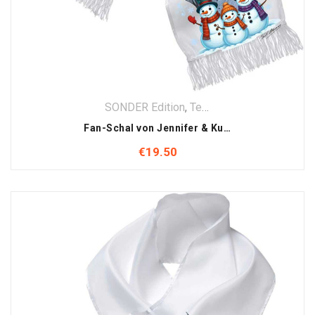
SONDER Edition
,
Textilien
,
Weihnachten
Fan-Schal von Jennifer & Kurt Elsasser – Winteredition
€
19.50