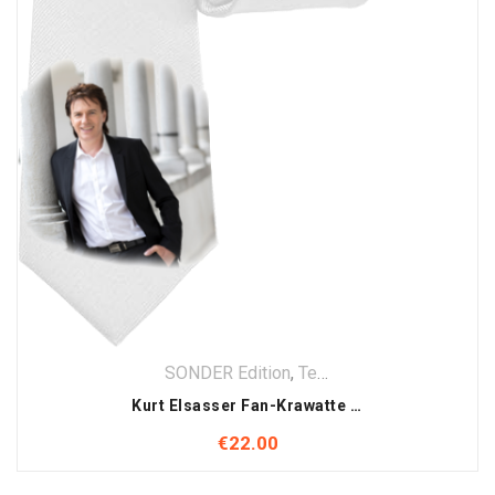
SONDER Edition
,
Textilien
Kurt Elsasser Fan-Krawatte in Braun– Stilvoll wie der Star selbst!
€
22.00