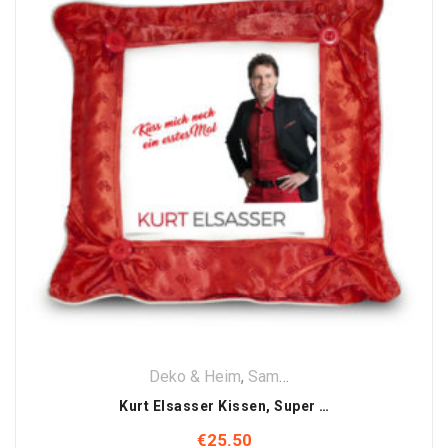
Deko & Heim
,
Sammler Stück
,
SONDER Edi
Kurt Elsasser Kissen, Super Qualität (Sonderedition)
€
25.50