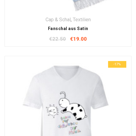
Cap & Schal
,
Textilien
Fanschal aus Satin
€
22.50
€
19.00
-17%