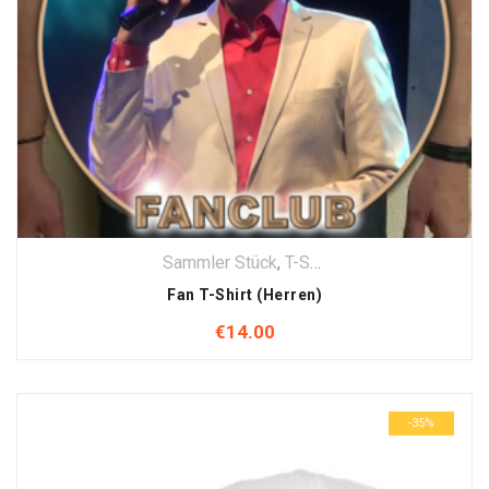
Sammler Stück
,
T-Shirt
,
Textilien
Fan T-Shirt (Herren)
€
14.00
-35%