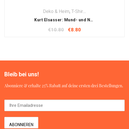
Deko & Heim
,
T-Shirt
,
Textilien
Kurt Elsasser: Mund- und Nasenmaske für Erwachsene
€
10.80
€
8.80
Bleib bei uns!
Abonniere & erhalte 25% Rabatt auf deine ersten drei Bestellungen.