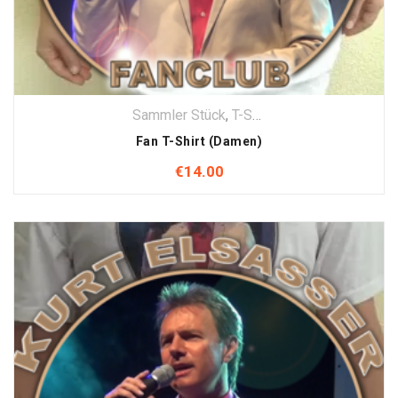
Sammler Stück
,
T-Shirt
,
Textilien
Fan T-Shirt (Damen)
€
14.00