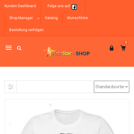
Kunden Dashboard
Folge uns auf
Shop Manager
Katalog
Wunschliste
Bestellung verfolgen
0
Mobile
navigation
Skip to content