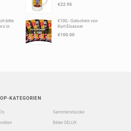
Elsasser Motiv
€
22.95
ch bitte
€100,- Gutschein von
rz in
Kurt Elsasser
)
€
100.00
OP-KATEGORIEN
D's
Sammlerstüccke
xtilien
Bilder DELUX