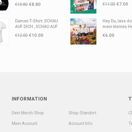
Erwachsene
€
11.00
€
7.00
€
10.80
€
8.80
Damen T-Shirt: SCHAU
Hey Du, lass do
AUF DICH , SCHAU AUF
mein kleines He
MICH
Ruh (Single-CD
€
12.00
€
10.00
€
6.00
INFORMATION
T
Dein Merch-Shop
Shop-Standort
C
Mein Account
Account Info
Te