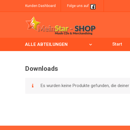
Kunden Dashboard
Folge uns auf
Start
ALLE ABTEILUNGEN
Downloads
Skip to content
Es wurden keine Produkte gefunden, die deine