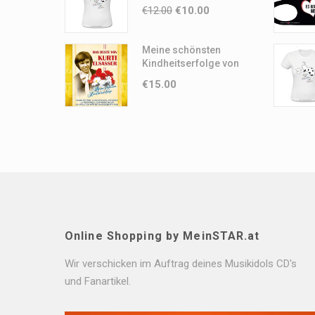
MICH
€
12.00
€
10.00
Meine schönsten
Kindheitserfolge von
Kurti Elsasser
€
15.00
Online Shopping by MeinSTAR.at
Wir verschicken im Auftrag deines Musikidols CD's
und Fanartikel.