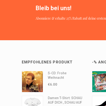
Bleib bei uns!
Abonniere & erhalte 25% Rabatt auf deine ersten
EMPFOHLENES PRODUKT
-% AN
S-CD: Frohe
Weihnacht
€
6.00
Damen T-Shirt: SCHAU
AUF DICH , SCHAU AUF