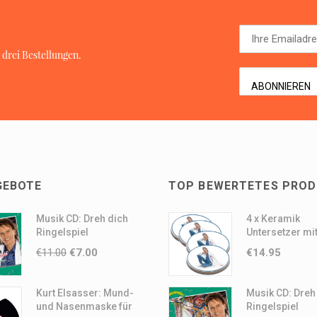
 drei Bestellungen.
GEBOTE
TOP BEWERTETES PRO
Musik CD: Dreh dich
4 x Keramik
Ringelspiel
Untersetzer mit
€
11.00
€
7.00
€
14.95
Kurt Elsasser: Mund-
Musik CD: Dreh
und Nasenmaske für
Ringelspiel