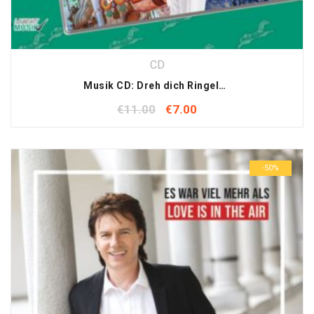
CD
Musik CD: Dreh dich Ringelspiel
€
11.00
€
7.00
-50%