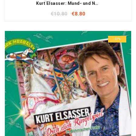
Kurt Elsasser: Mund- und Nasenmaske für Erwachsene
€
10.80
€
8.80
-37%