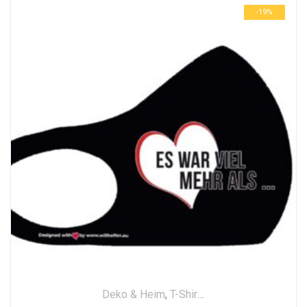
-19%
Deko & Heim
,
T-Shirt
,
Textilien