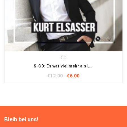
CD
S-CD: Es war viel mehr als Love is in the air -inkl. Mauspad
€
12.00
€
6.00
Bleib bei uns!