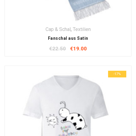
Cap & Schal
,
Textilien
Fanschal aus Satin
€
22.50
€
19.00
-17%