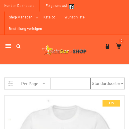
Kunden Dashboard
Folge uns auf
Shop Manager
Katalog
Wunschliste
Bestellung verfolgen
0
Mobile
navigation
Skip to content
Per Page
-17%