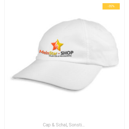
-35%
Cap & Schal
,
Sonstige Fanartikel
,
Textilien