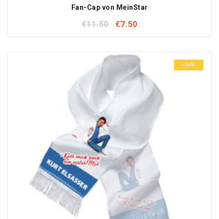
Fan-Cap von MeinStar
€
11.50
€
7.50
-16%