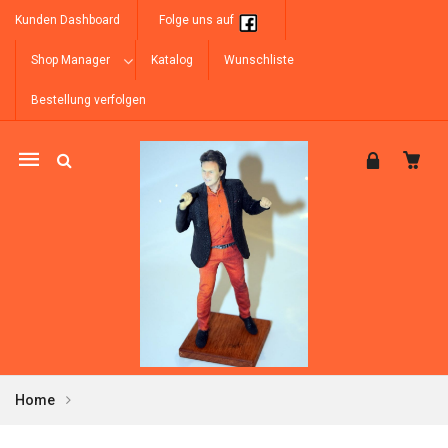
Kunden Dashboard
Folge uns auf
Shop Manager
Katalog
Wunschliste
Bestellung verfolgen
Mobile
navigation
Home