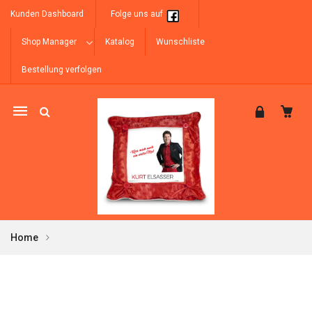
Kunden Dashboard
Folge uns auf
Shop Manager
Katalog
Wunschliste
Bestellung verfolgen
Mobile
navigation
Home