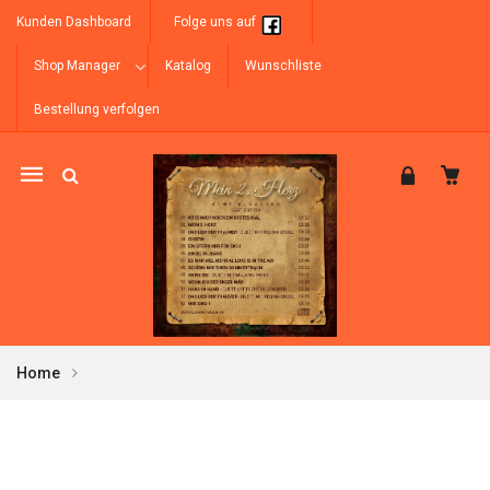
Kunden Dashboard
Folge uns auf
Shop Manager
Katalog
Wunschliste
Bestellung verfolgen
Mobile
navigation
Home