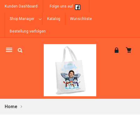
Kunden Dashboard
Folge uns auf
Shop Manager
Katalog
Wunschliste
Bestellung verfolgen
Mobile
navigation
Home