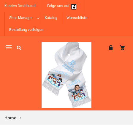
Kunden Dashboard
Folge uns auf
Shop Manager
Katalog
Wunschliste
Bestellung verfolgen
Mobile
navigation
Home