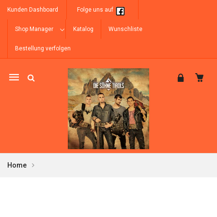
Kunden Dashboard
Folge uns auf
Shop Manager
Katalog
Wunschliste
Bestellung verfolgen
Mobile
navigation
Home