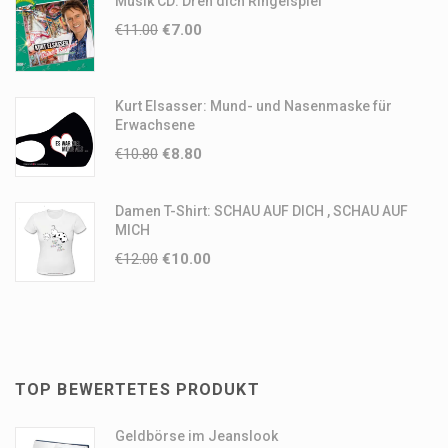
Musik CD: Dreh dich Ringelspiel
€
11.00
€
7.00
Kurt Elsasser: Mund- und Nasenmaske für
Erwachsene
€
10.80
€
8.80
Damen T-Shirt: SCHAU AUF DICH , SCHAU AUF
MICH
€
12.00
€
10.00
TOP BEWERTETES PRODUKT
Geldbörse im Jeanslook