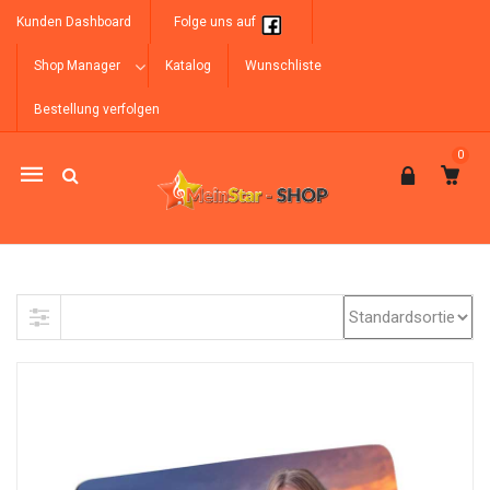
Kunden Dashboard
Folge uns auf
Shop Manager
Katalog
Wunschliste
Bestellung verfolgen
0
Mobile
navigation
Skip to content