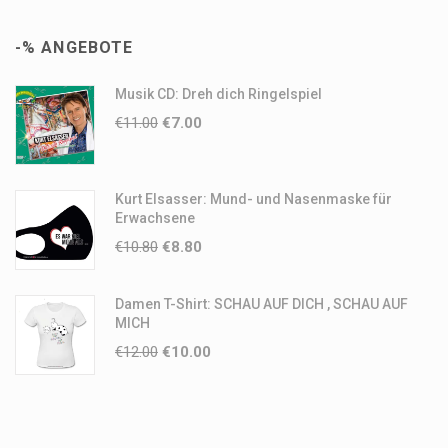
-% ANGEBOTE
Musik CD: Dreh dich Ringelspiel
€
11.00
€
7.00
Kurt Elsasser: Mund- und Nasenmaske für
Erwachsene
€
10.80
€
8.80
Damen T-Shirt: SCHAU AUF DICH , SCHAU AUF
MICH
€
12.00
€
10.00