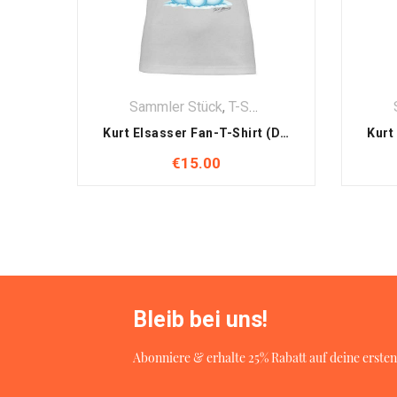
Sammler Stück
,
T-Shirt
,
Textilien
Kurt Elsasser Fan-T-Shirt (Damen) – Hello Winter
€
15.00
Bleib bei uns!
Abonniere & erhalte 25% Rabatt auf deine ersten