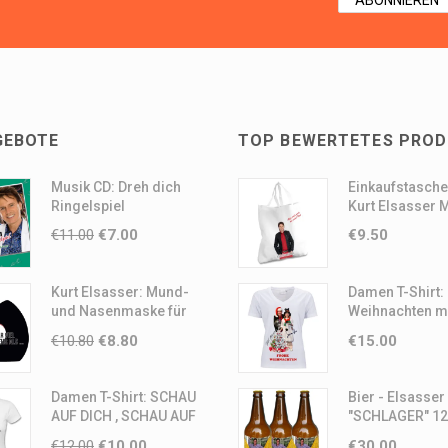
GEBOTE
TOP BEWERTETES PRO
Musik CD: Dreh dich
Einkaufstasche
Ringelspiel
Kurt Elsasser 
€
11.00
€
7.00
€
9.50
Kurt Elsasser: Mund-
Damen T-Shirt:
und Nasenmaske für
Weihnachten m
Erwachsene
Jennifer & Kurt
€
10.80
€
8.80
€
15.00
Elsasser Motiv
(Handsigniert)
Damen T-Shirt: SCHAU
Bier - Elsasser
AUF DICH , SCHAU AUF
"SCHLAGER" 12
MICH
Flaschen
€
12.00
€
10.00
€
30.00