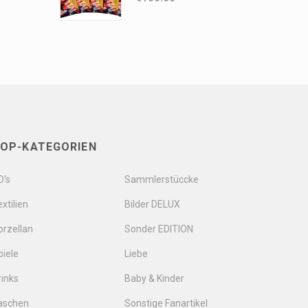
OP-KATEGORIEN
D's
Sammlerstüccke
xtilien
Bilder DELUX
orzellan
Sonder EDITION
piele
Liebe
rinks
Baby & Kinder
aschen
Sonstige Fanartikel