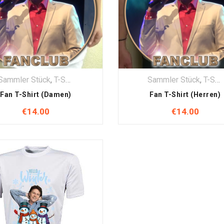
Sammler Stück
,
T-Shirt
,
Textilien
Sammler Stück
,
T-Shirt
Fan T-Shirt (Damen)
Fan T-Shirt (Herren)
€
14.00
€
14.00