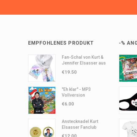
EMPFOHLENES PRODUKT
-% AN
Fan-Schal von Kurt &
Jennifer Elsasser aus
Satain
€
19.50
"Eh klar" - MP3
Vollversion
€
6.00
Anstecknadel Kurt
Elsasser Fanclub
€
12.00