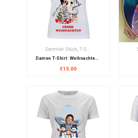
Sammler Stück
,
T-Shirt
,
Textilien
Damen T-Shirt: Weihnachten mit Jennifer & Kurt Elsasser Motiv (Handsigniert)
€
15.00