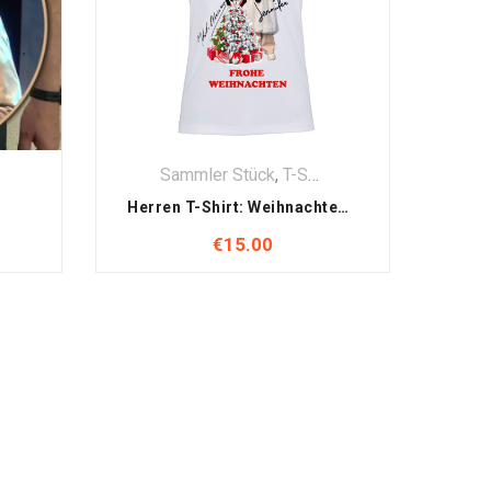
,
Textilien
Sammler Stück
,
T-Shirt
,
Textilien
Herren T-Shirt: Weihnachten mit Jennifer & Kurt Elsasser Motiv (Handsigniert)
€
15.00