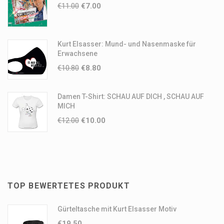
€
11.00
€
7.00
Kurt Elsasser: Mund- und Nasenmaske für
Erwachsene
€
10.80
€
8.80
Damen T-Shirt: SCHAU AUF DICH , SCHAU AUF
MICH
€
12.00
€
10.00
TOP BEWERTETES PRODUKT
Gürteltasche mit Kurt Elsasser Motiv
€
19.50