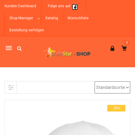
Kunden Dashboard
Folge uns auf
Shop Manager
Katalog
Wunschliste
Bestellung verfolgen
0
Mobile
navigation
Skip to content
-35%