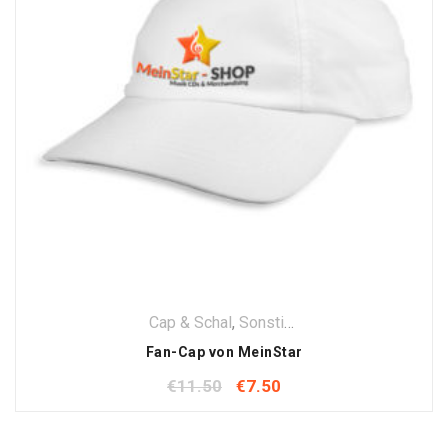
Cap & Schal
,
Sonstige Fanartikel
,
Textilien
Fan-Cap von MeinStar
€
11.50
€
7.50