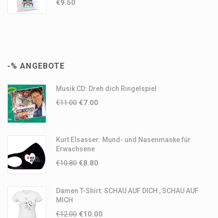
€
9.50
-% ANGEBOTE
Musik CD: Dreh dich Ringelspiel
€
11.00
€
7.00
Kurt Elsasser: Mund- und Nasenmaske für
Erwachsene
€
10.80
€
8.80
Damen T-Shirt: SCHAU AUF DICH , SCHAU AUF
MICH
€
12.00
€
10.00