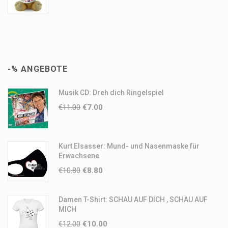
-% ANGEBOTE
Musik CD: Dreh dich Ringelspiel
€
11.00
€
7.00
Kurt Elsasser: Mund- und Nasenmaske für
Erwachsene
€
10.80
€
8.80
Damen T-Shirt: SCHAU AUF DICH , SCHAU AUF
MICH
€
12.00
€
10.00