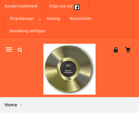
Kunden Dashboard
Folge uns auf
Shop Manager
Katalog
Wunschliste
Bestellung verfolgen
Mobile
navigation
Home