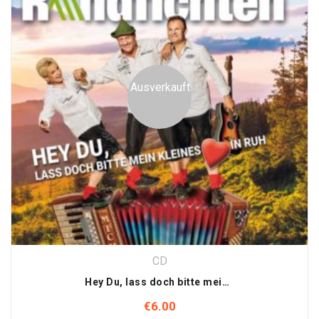
Ausverkauft
CD
Hey Du, lass doch bitte mein kleines Herz in Ruh (Single-CD)
€
6.00