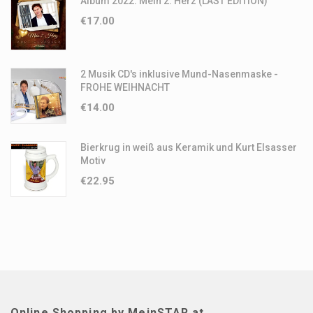
Album 2022: Mein 2. Herz (LAST EDITION)
€
17.00
2 Musik CD's inklusive Mund-Nasenmaske -
FROHE WEIHNACHT
€
14.00
Bierkrug in weiß aus Keramik und Kurt Elsasser
Motiv
€
22.95
Online Shopping by MeinSTAR.at