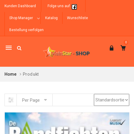
Kunden Dashboard
Folge uns auf
Shop Manager
Katalog
Wunschliste
Bestellung verfolgen
0
Mobile
navigation
Home
Produkt
Skip to content
Per Page