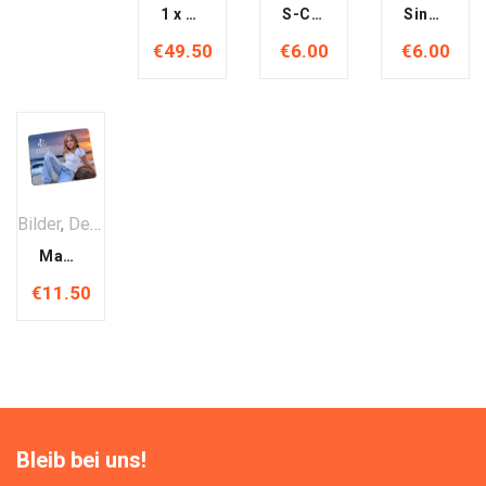
1 x 3D Figur (Kurt Elsasser ca. 22 cm)
S-CD: Frohe Weihnacht
Single-CD: Küss mich noch ein erstes Mal
€
49.50
€
6.00
€
6.00
Bilder
,
Deko & Heim
,
Smartphone & Computer
Mauspad mit Jennifer & Kurt Elsasser Motiv
€
11.50
Bleib bei uns!