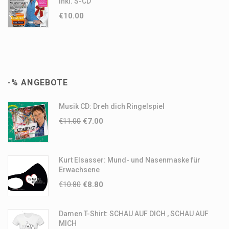
inkl. S-CD
STORNIERUNG / RÜCKGABE / UMTAUSCH
€
10.00
Wenn Sie eine Bestellung stornieren möchten, rufen Sie uns am
Bestelltag unter der gebührenfreien Hotline
+43 (0) 2686 / 24
354
an. Wird die Lieferung noch nicht bearbeitet, dann werden
wir Ihren Auftrag absagen.
-% ANGEBOTE
Wenn Ihre Bestellung schon zu Ihnen unterwegs ist oder
bereits bei Ihnen eingetroffen ist, können Sie diese
Musik CD: Dreh dich Ringelspiel
selbstverständlich ohne Angabe von Gründen widerrufen. Die
€
11.00
€
7.00
Rücksendung ist für Sie leider
nicht kostenlos!
Diese müssen
vom Käufer getragen werden.
Kurt Elsasser: Mund- und Nasenmaske für
Rücksendung der Ware
Erwachsene
Bitte helfen Sie uns und berücksichtigen folgendes bei der
€
10.80
€
8.80
Retoure:
1. Rücksendung
Damen T-Shirt: SCHAU AUF DICH , SCHAU AUF
MICH