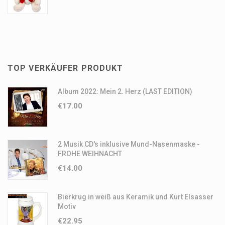
aufgrund ihrer Beschaffenheit nicht für eine Rücksendung
geeignet sind oder die schnell verderben können.
TOP VERKÄUFER PRODUKT
Album 2022: Mein 2. Herz (LAST EDITION)
€
17.00
2 Musik CD's inklusive Mund-Nasenmaske -
FROHE WEIHNACHT
€
14.00
Bierkrug in weiß aus Keramik und Kurt Elsasser
Motiv
€
22.95