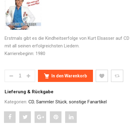
Erstmals gibt es die Kindheitserfolge von Kurt Elsasser auf CD
mit all seinen erfolgreichsten Liedern.
Karrierebeginn: 1980
MEINE SCHÖNSTEN KINDHEITSERFOLGE VON KURT
In den Warenkorb
Lieferung & Rückgabe
Kategorien:
CD
,
Sammler Stück
,
sonstige Fanartikel
Share
Post
Share
Pin
Share
"Meine
status
"Meine
"Meine
"Meine