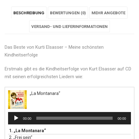
schönsten
"Meine
schönsten
schönsten
schönsten
BESCHREIBUNG
BEWERTUNGEN (0)
MEHR ANGEBOTE
Kindheitserfolge
schönsten
Kindheitserfolge
Kindheitserfolge
Kindheitserfolge
von
Kindheitserfolge
VERSAND- UND LIEFERINFORMATIONEN
von
von
von
Kurti
von
Kurti
Kurti
Kurti
Das Beste von Kurti Elsasser – Meine schönsten
Elsasser"
Kurti
Elsasser"
Elsasser"
Elsasser"
Kindheitserfolge
on
Elsasser"
on
on
on
Erstmals gibt es die Kindheitserfolge von Kurt Elsasser auf CD
Facebook
on
Google
Pinterest
LinkedIn
mit seinen erfolgreichsten Liedern wie:
Twitter
Plus
„La Montanara“
Audio-
00:00
00:00
Player
1.
„La Montanara“
2.
„Frei sein“