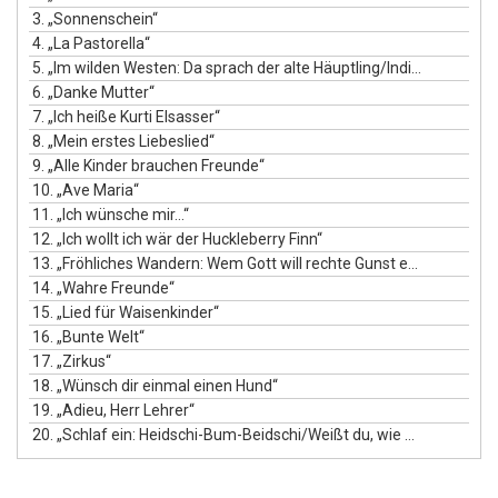
3.
„Sonnenschein“
4.
„La Pastorella“
5.
„Im wilden Westen: Da sprach der alte Häuptling/Indianer Yuppi-Yuppi-Yeah/Hilly Billy Lied“
6.
„Danke Mutter“
7.
„Ich heiße Kurti Elsasser“
8.
„Mein erstes Liebeslied“
9.
„Alle Kinder brauchen Freunde“
10.
„Ave Maria“
11.
„Ich wünsche mir...“
12.
„Ich wollt ich wär der Huckleberry Finn“
13.
„Fröhliches Wandern: Wem Gott will rechte Gunst erweisen/Das Wandern ist des Müllers Lust/Drei Chinesen mit dem Kontrabaß“
14.
„Wahre Freunde“
15.
„Lied für Waisenkinder“
16.
„Bunte Welt“
17.
„Zirkus“
18.
„Wünsch dir einmal einen Hund“
19.
„Adieu, Herr Lehrer“
20.
„Schlaf ein: Heidschi-Bum-Beidschi/Weißt du, wie viel Sternlein stehen/Guten Abend, gut' Nacht“
Keine Angebote mehr für dieses Produkt