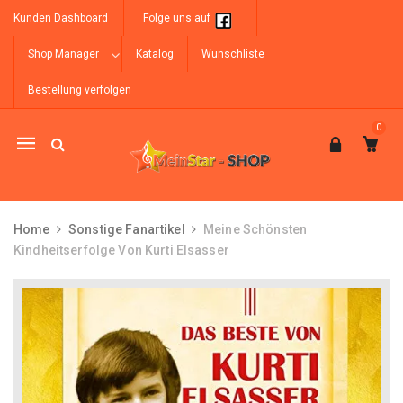
Kunden Dashboard
Folge uns auf
Shop Manager
Katalog
Wunschliste
Bestellung verfolgen
0
Mobile
navigation
Home
Sonstige Fanartikel
Meine Schönsten
Kindheitserfolge Von Kurti Elsasser
Skip to content