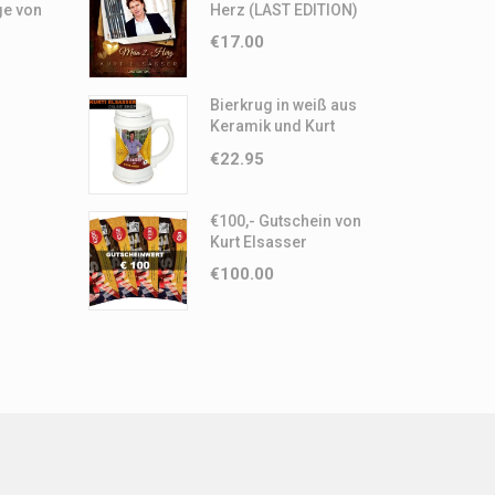
ge von
Herz (LAST EDITION)
€
17.00
Bierkrug in weiß aus
Keramik und Kurt
Elsasser Motiv
€
22.95
€100,- Gutschein von
Kurt Elsasser
€
100.00