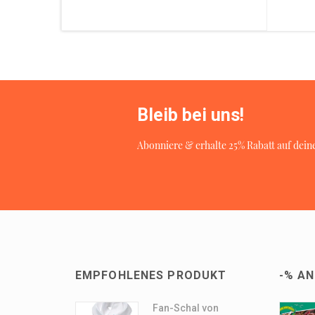
Bleib bei uns!
Abonniere & erhalte 25% Rabatt auf deine
EMPFOHLENES PRODUKT
-% A
Fan-Schal von