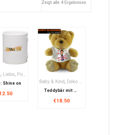
Zeigt alle 4 Ergebnisse
e
,
Liebe
,
Porzellan
,
Sammler Stück
,
Sonstige Fanartikel
Baby & Kind
,
Deko & Heim
,
Liebe
,
Sammler St
: Shine on
Teddybär mit Kurt Elsasser T-Shirt
12.50
€
18.50