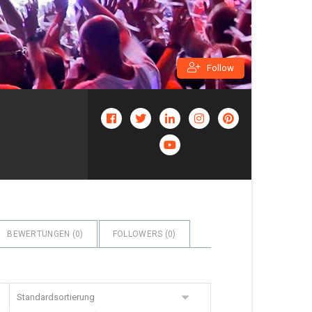
Follow
BEWERTUNGEN (
0
)
FOLLOWERS (
0
)
Standardsortierung