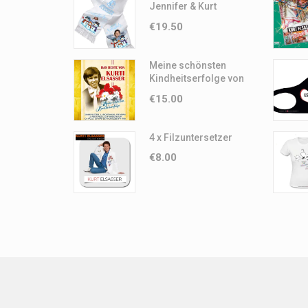
Jennifer & Kurt
Elsasser -
€
19.50
Winteredition
Meine schönsten
Kindheitserfolge von
Kurti Elsasser
€
15.00
4 x Filzuntersetzer
€
8.00