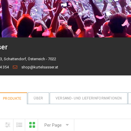
ser
3, Schattendorf, Österreich - 7022
24 354
shop@kurtelsasser.at
ÜBER
VERSAND- UND LIEFERINFORMATIONEN
PRODUKTE
Per Page