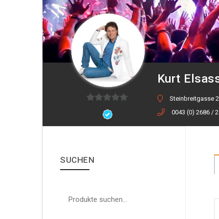
Kurt Elsas
Steinbreitgasse 2
0
0043 (0) 2686 / 
von
5
SUCHEN
Suche nach: