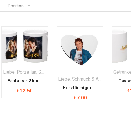
Position
Liebe
,
Porzellan
,
SONDER Edition
Getränk
Liebe
,
Schmuck & Anhänger
Fantasse: Shine on mit Kurt Elsasser & Melanie Payer
Tasse
Herzförmiger Schlüsselanhänger
€
12.50
€
€
7.00