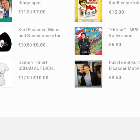
Ringelspiel
Kindheitserfol
Kurti Elsasser
€
11.00
€
7.00
€
15.00
Kurt Elsasser: Mund-
"Eh klar" - MP3
und Nasenmaske für
Vollversion
Erwachsene
€
6.00
€
10.80
€
8.80
Damen T-Shirt:
Puzzle mit Kurt
SCHAU AUF DICH ,
Elsasser Motiv
SCHAU AUF MICH
€
9.50
€
12.00
€
10.00