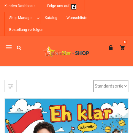
Kunden Dashboard
Folge uns auf
Shop Manager
Katalog
Wunschliste
Bestellung verfolgen
0
Mobile
navigation
Skip to content