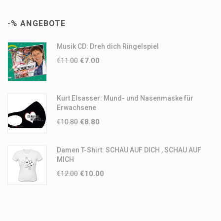
-% ANGEBOTE
Musik CD: Dreh dich Ringelspiel
€
11.00
€
7.00
Kurt Elsasser: Mund- und Nasenmaske für
Erwachsene
€
10.80
€
8.80
Damen T-Shirt: SCHAU AUF DICH , SCHAU AUF
MICH
€
12.00
€
10.00