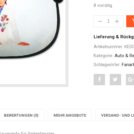
8 vorrätig
AUTOSONNENSC
Lieferung & Rück
Artikelnummer:
KES
Kategorie:
Auto & Re
Schlagwörter:
Fanart
Share
Post
S
"Autosonnensch
status
"
inkl.
"Autoso
i
2
inkl.
BEWERTUNGEN (0)
MEHR ANGEBOTE
VERSAND- UND L
Saugnäpfe"
2
S
 Saugnäpfe für Seitenfenster