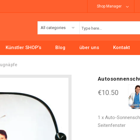
Shop Manager
All categories
Künstler SHOP’s
Blog
über uns
Kontakt
augnäpfe
Autosonnenschu
€
10.50
1 x Auto-Sonnenschut
Seitenfenster