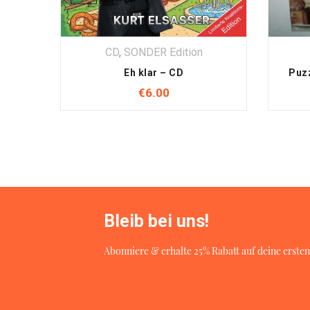
MeinSTAR.at
LAMONT Film- Musikverlag & Werbeagentur
CD
,
SONDER Edition
Schafgrubenstrasse 5a
Herzförmiger Schlüsselanhänger
Eh klar – CD
A-7062 St. Margarethen
€
6.00
Tel.: +43 (0) 2686 / 24 354
Email: shop@meinstar.at
Homepages: www.meinstar.at
Der Inhalt dieser Seiten ist urheberrechtlich geschütz
Speicherung in Datenbanken, Veröffentlichung, Vervielf
Bleib bei uns!
Form - ohne Zustimmung von LAMONT Musik-Filmverlag
Abonniere & erhalte 25% Rabatt auf deine ersten
Sämtliche Rechte am Inhalt dieser Seiten samt Texten,
sind zivil- und strafrechtlich geschützt. Er darf da
Verwendung der speziell zum Zweck der Verbreitung/Pr