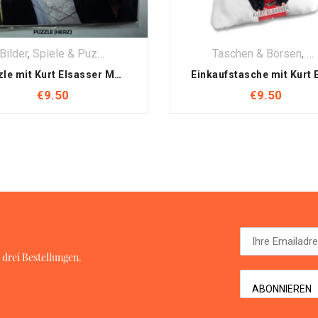
Bilder
,
Spiele & Puzzle
Taschen & Börsen
,
Te
Puzzle mit Kurt Elsasser Motiv
€
9.50
€
9.50
t. Die Informationen sind nur für die persönliche Verwendung bestim
ältigung und jede Form von gewerblicher Nutzung sowie die Weitergabe
 & Werbeagentur ist untersagt.
 drei Bestellungen.
 Graphiken, Bildern, elektronischer Musikdateien, Quellcode, Desig
her ohne Zustimmung weder verwendet noch verändert werden. Ausgeno
omotion veröffentlichten Inhalte wie Pressetexte, Pressefotos, Hör