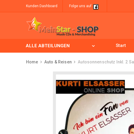
Kunden Dashboard
Folge uns auf
Start
ALLE ABTEILUNGEN
Home
Auto & Reisen
Autosonnenschutz Inkl. 2 S
Skip to content