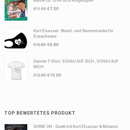
Musik CD: Dreh dich Ringelspiel
€
11.00
€
7.00
Kurt Elsasser: Mund- und Nasenmaske für
Erwachsene
€
10.80
€
8.80
Damen T-Shirt: SCHAU AUF DICH , SCHAU AUF
MICH
€
12.00
€
10.00
TOP BEWERTETES PRODUKT
SHINE ON - Duett mit Kurt Elsasser & Melanie